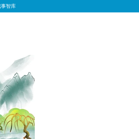
城事智库
论坛
数字报
房产
爱游
优选