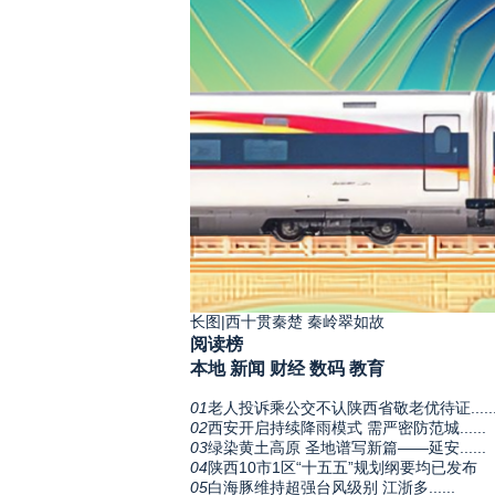
长图|西十贯秦楚 秦岭翠如故
阅读榜
本地
新闻
财经
数码
教育
01
老人投诉乘公交不认陕西省敬老优待证.....
02
西安开启持续降雨模式 需严密防范城......
03
绿染黄土高原 圣地谱写新篇——延安......
04
陕西10市1区“十五五”规划纲要均已发布
05
白海豚维持超强台风级别 江浙多......