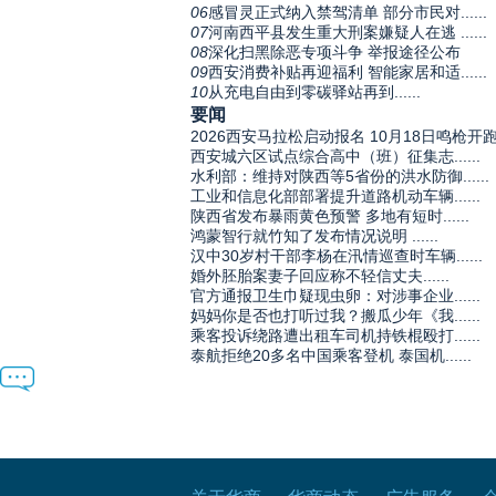
06
感冒灵正式纳入禁驾清单 部分市民对......
07
河南西平县发生重大刑案嫌疑人在逃 ......
08
深化扫黑除恶专项斗争 举报途径公布
09
西安消费补贴再迎福利 智能家居和适......
10
从充电自由到零碳驿站再到......
要闻
2026西安马拉松启动报名 10月18日鸣枪开
西安城六区试点综合高中（班）征集志......
水利部：维持对陕西等5省份的洪水防御......
工业和信息化部部署提升道路机动车辆......
陕西省发布暴雨黄色预警 多地有短时......
鸿蒙智行就竹知了发布情况说明 ......
汉中30岁村干部李杨在汛情巡查时车辆......
婚外胚胎案妻子回应称不轻信丈夫......
官方通报卫生巾疑现虫卵：对涉事企业......
妈妈你是否也打听过我？搬瓜少年《我......
乘客投诉绕路遭出租车司机持铁棍殴打......
泰航拒绝20多名中国乘客登机 泰国机......