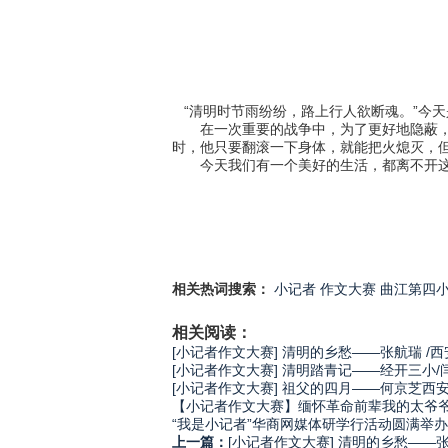
“清明时节雨纷纷，路上行人欲断魂。”今
在一次重要的战争中，为了更好地隐蔽，他
时，他只要翻滚一下身体，就能把火熄灭，
今天我们有一个美好的生活，都离不开这
相关热词搜索：
小记者
作文大赛
曲江第四
相关阅读：
[小记者作文大赛] 清明的乡愁——张航瑞 /
[小记者作文大赛] 清明踏青记——经开三小/
[小记者作文大赛] 祖父的四月——何京芝西
【小记者作文大赛】缅怀革命前辈我的太爷
“我是小记者”华商网媒体研学行活动圆满举办
上一篇：
[小记者作文大赛] 清明的乡愁——张