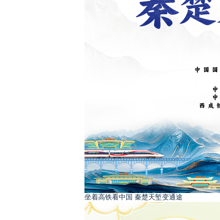
坐着高铁看中国 秦楚天堑变通途