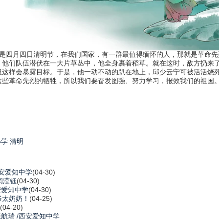
天是四月四日清明节，在我们国家，有一群最值得缅怀的人，那就是革命先
们队伍潜伏在一大片草丛中，他全身裹着稻草。就在这时，敌方扔来了
但这样会暴露目标。于是，他一动不动的趴在地上，邱少云宁可被活活烧
些革命先烈的牺牲，所以我们要奋发图强、努力学习，报效我们的祖国
小学
清明
西安爱知中学
(04-30)
闫滢钰
(04-30)
安爱知中学
(04-30)
爷太奶奶！
(04-25)
(04-20)
航瑞 /西安爱知中学