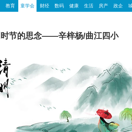
家
教育
童学会
财经
数码
健康
生活
房产
政企
清明时节的思念——辛梓杨/曲江四小