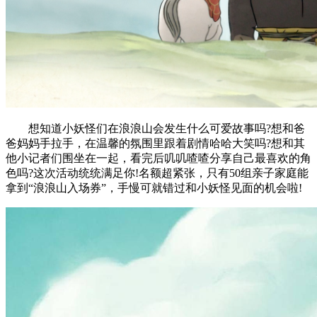
想知道小妖怪们在浪浪山会发生什么可爱故事吗?想和爸
爸妈妈手拉手，在温馨的氛围里跟着剧情哈哈大笑吗?想和其
他小记者们围坐在一起，看完后叽叽喳喳分享自己最喜欢的角
色吗?这次活动统统满足你!名额超紧张，只有50组亲子家庭能
拿到“浪浪山入场券”，手慢可就错过和小妖怪见面的机会啦!