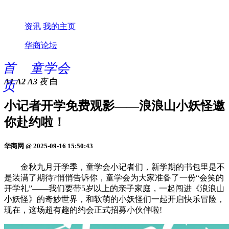
资讯
我的主页
华商论坛
首
童学会
A1
A2
A3
夜
白
页
小记者开学免费观影——浪浪山小妖怪邀
你赴约啦！
华商网 @ 2025-09-16 15:50:43
金秋九月开学季，童学会小记者们，新学期的书包里是不
是装满了期待?悄悄告诉你，童学会为大家准备了一份“会笑的
开学礼”——我们要带5岁以上的亲子家庭，一起闯进《浪浪山
小妖怪》的奇妙世界，和软萌的小妖怪们一起开启快乐冒险，
现在，这场超有趣的约会正式招募小伙伴啦!